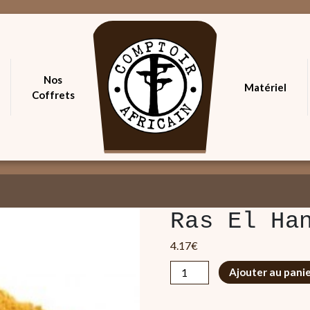
Nos
Matériel
Coffrets
Ras El Ha
4.17
€
quantité
Ajouter au pani
de
Ras