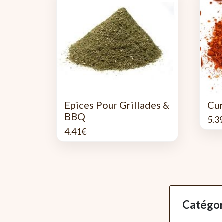
Epices Pour Grillades &
Cu
BBQ
5.3
4.41
€
Catégor