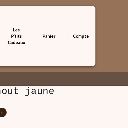
Les
P’tits
Panier
Compte
Cadeaux
nout jaune
er