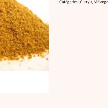
Catégories :
Curry's
,
Mélange
El
Hanout
jaune