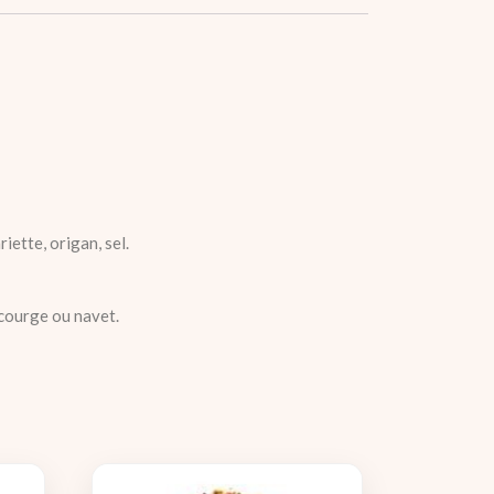
iette, origan, sel.
 courge ou navet.