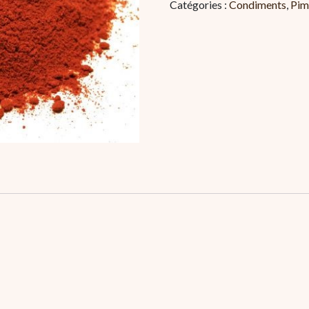
Catégories :
Condiments
,
Pim
fort