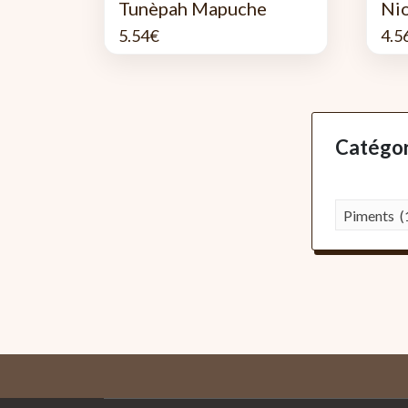
Tunèpah Mapuche
Ni
5.54
€
4.5
Catégor
Piments (