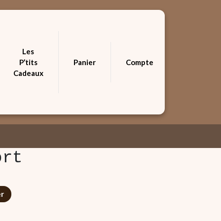
Les
P’tits
Panier
Compte
Cadeaux
ort
er