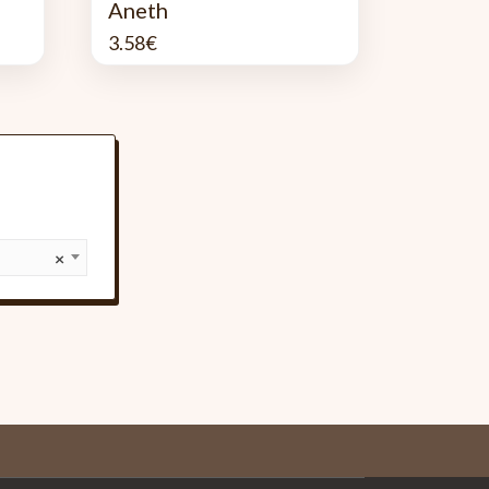
Aneth
3.58
€
×