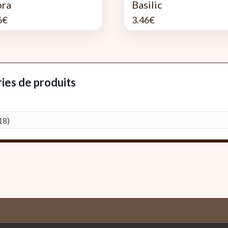
ora
Basilic
6
€
3.46
€
ies de produits
18)