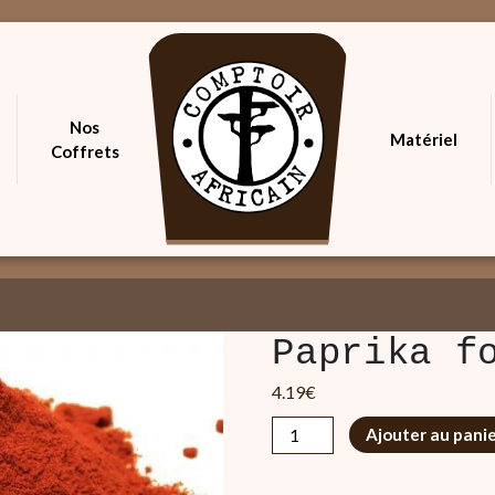
Nos
Matériel
Coffrets
Paprika f
4.19
€
quantité
Ajouter au pani
de
Paprika