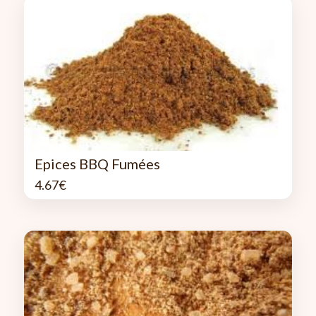
Epices BBQ Fumées
4.67
€