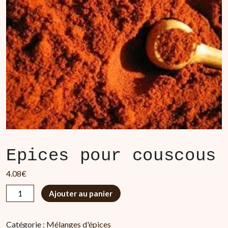
Epices pour couscous
4.08
€
quantité
Ajouter au panier
de
Epices
Catégorie :
Mélanges d'épices
pour