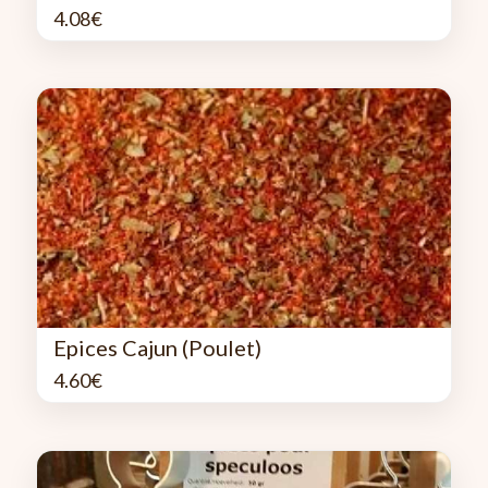
4.08
€
Epices Cajun (Poulet)
4.60
€