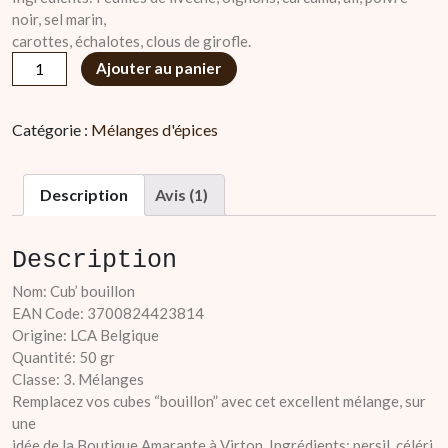
noir, sel marin,
carottes, échalotes, clous de girofle.
quantité
Ajouter au panier
de
Cub'
Catégorie :
Mélanges d'épices
bouillon
Description
Avis (1)
Description
Nom: Cub’ bouillon
EAN Code: 3700824423814
Origine: LCA Belgique
Quantité: 50 gr
Classe: 3. Mélanges
Remplacez vos cubes “bouillon” avec cet excellent mélange, sur
une
idée de la Boutique Amarante à Virton. Ingrédients: persil, céléri,