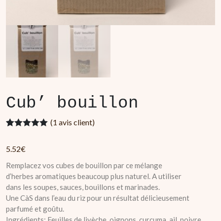
Cub’ bouillon
(
1
avis client)
Noté
1
5.00
sur 5 basé
5.52
€
sur
notation
client
Remplacez vos cubes de bouillon par ce mélange
d’herbes aromatiques beaucoup plus naturel. A utiliser
dans les soupes, sauces, bouillons et marinades.
Une CàS dans l’eau du riz pour un résultat délicieusement
parfumé et goûtu.
Ingrédients: Feuilles de livèche, oignons, curcuma, ail, poivre