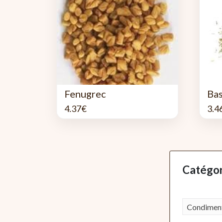
Fenugrec
Bas
4.37
€
3.4
Catégor
Condiment