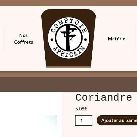
Nos
Matériel
Coffrets
Coriandre
5.08
€
quantité
Ajouter au pani
de
Coriandre