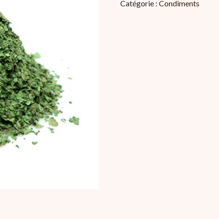
Catégorie :
Condiments
en
feuilles