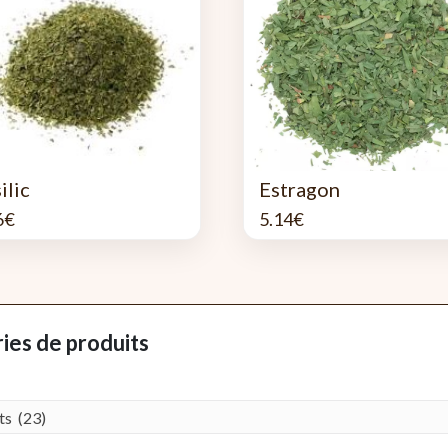
ilic
Estragon
6
€
5.14
€
ies de produits
s (23)