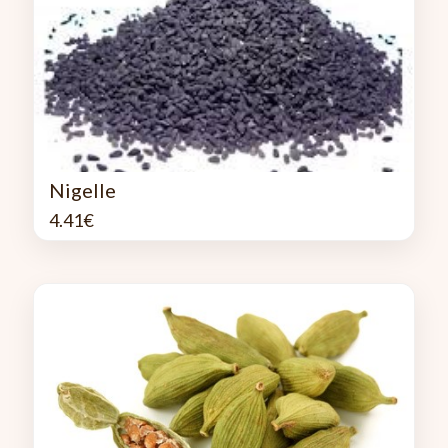
Nigelle
4.41
€