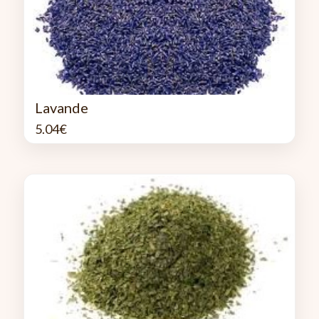
Lavande
5.04
€