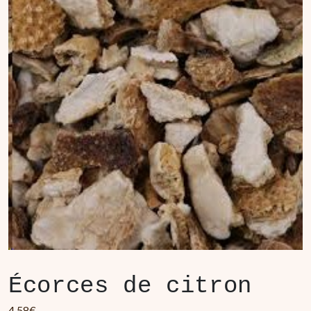
Écorces de citron
4.58
€