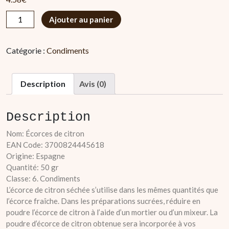
quantité
Ajouter au panier
de
Écorces
Catégorie :
Condiments
de
citron
Description
Avis (0)
Description
Nom: Écorces de citron
EAN Code: 3700824445618
Origine: Espagne
Quantité: 50 gr
Classe: 6. Condiments
L’écorce de citron séchée s’utilise dans les mêmes quantités que
l’écorce fraîche. Dans les préparations sucrées, réduire en
poudre l’écorce de citron à l’aide d’un mortier ou d’un mixeur. La
poudre d’écorce de citron obtenue sera incorporée à vos