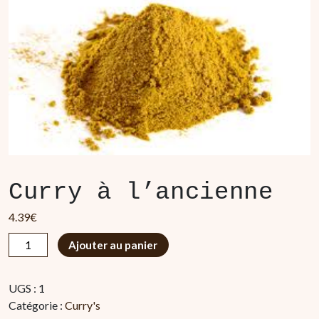
Curry à l’ancienne
4.39
€
quantité
Ajouter au panier
de
Curry
UGS :
1
à
Catégorie :
Curry's
l'ancienne