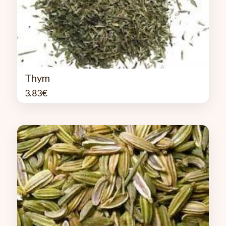
Thym
3.83
€