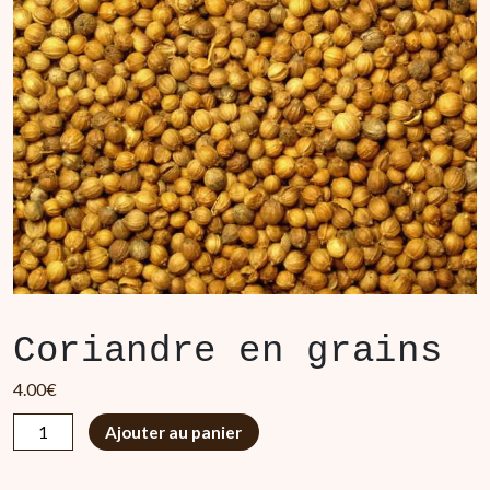
Coriandre en grains
4.00
€
quantité
Ajouter au panier
de
Coriandre