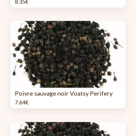
8.35
€
Poivre sauvage noir Voatsy Perifery
7.64
€