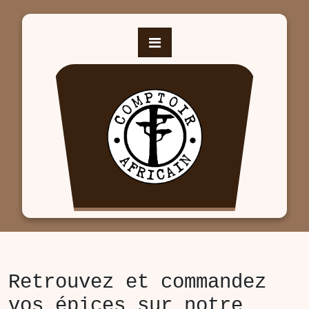
Skip
to
content
Retrouvez et commandez
vos épices sur notre